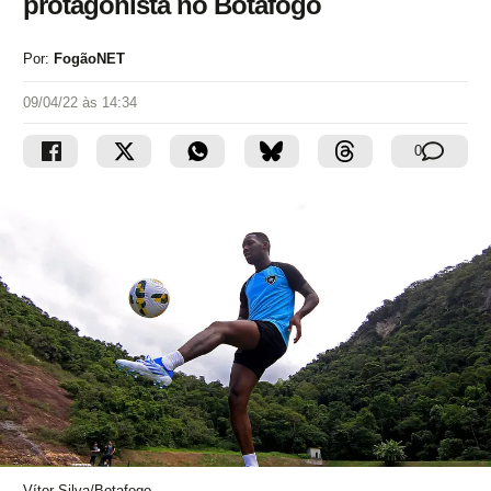
protagonista no Botafogo
Por:
FogãoNET
09/04/22 às 14:34
0
Vítor Silva/Botafogo