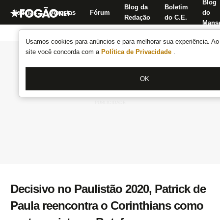
Blog
Blog da
Boletim
Notícias
Apostas
Fórum
do
Redação
do C.E.
Manse
Usamos cookies para anúncios e para melhorar sua experiência. Ao 
site você concorda com a
Política de Privacidade
.
OK
Decisivo no Paulistão 2020, Patrick de
Paula reencontra o Corinthians como