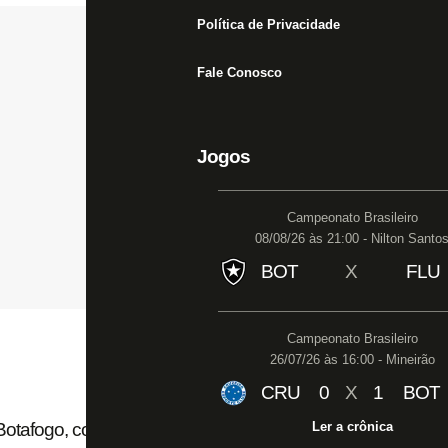
Política de Privacidade
Fale Conosco
Jogos
Campeonato Brasileiro
08/08/26 às 21:00 - Nilton Santo
BOT
X
FLU
Campeonato Brasileiro
26/07/26 às 16:00 - Mineirão
CRU
0
X
1
BOT
-Botafogo, comunica fim das negociações com o
Ler a crônica