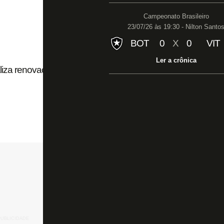
Campeonato Brasileiro
23/07/26 às 19:30 - Nilton Santo
BOT
0
X
0
VIT
Ler a crônica
liza renovação de Alex Telles; Tucu Correa se