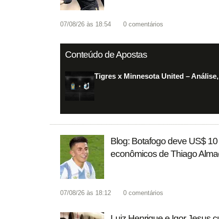
07/08/26 às 18:54
0
comentários
Conteúdo de Apostas
Tigres x Minnesota United – Análise,
Blog: Botafogo deve US$ 10 
econômicos de Thiago Alm
07/08/26 às 18:12
0
comentários
Luiz Henrique e Igor Jesus 