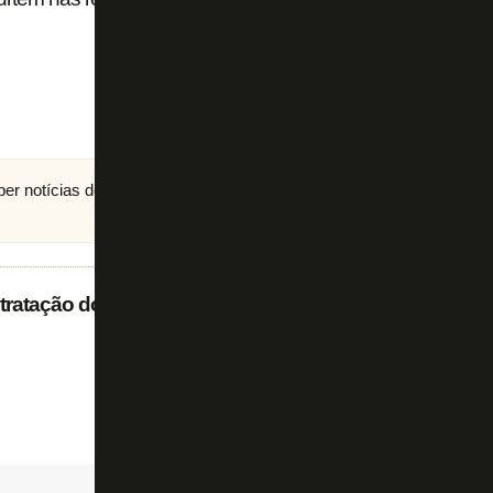
eber notícias do Botafogo no
canal do FogãoNET
no
ntratação do volante Pedro Bicalho; primeira