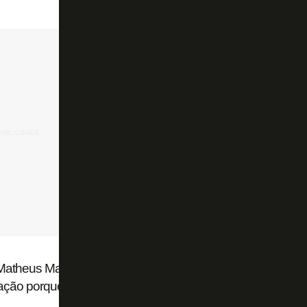
Matheus Martins no Botafogo e diz: ‘Costuma ser
ação porque se arrisca muito’