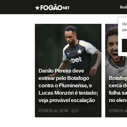
Notí
Us
si
Danilo Pereira deve
estrear pelo Botafogo
Botafo
contra o Fluminense, e
cerca d
Lucas Monzón é testado;
folha sa
veja provável escalação
no elen
07/08/26 às 19:48
0
07/08/26 à