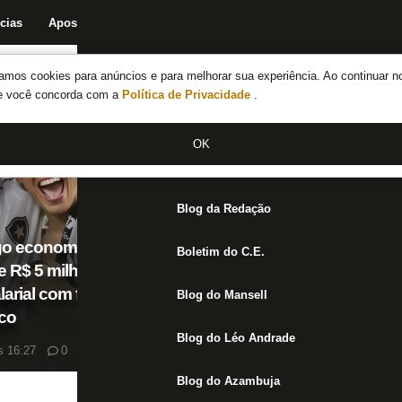
cias
Apostas
Fórum
Blog da Redação
Boletim do C.E.
Fechar menu principal
amos cookies para anúncios e para melhorar sua experiência. Ao continuar n
Notícias do Botafogo
te você concorda com a
Política de Privacidade
.
Fórum
OK
Jogos
Blog da Redação
O
go economiza
Botafogo volta a tentar
B
Boletim do C.E.
e R$ 5 milhões na
contratação do volante
R
larial com faxina
Pedro Bicalho; primeira
C
Blog do Mansell
co
proposta é recusada
T
Blog do Léo Andrade
s 16:27
0
07/08/26 às 17:12
0
07
Blog do Azambuja