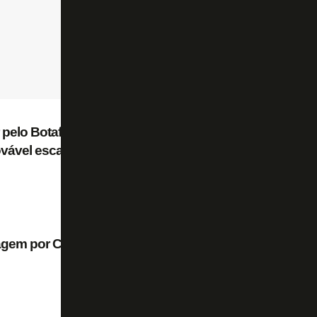
r pelo Botafogo contra o Fluminense, e Lucas
ovável escalação
gem por Cacá, zagueiro do Vitória que