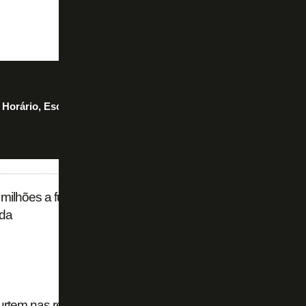
 Horário, Escalações e Onde Assistir 07/08
milhões a fundo por adiantamento de direitos
ada
curtem nas redes renovação de Alex Telles no