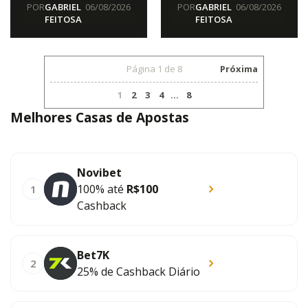
POR
GABRIEL
06/08/2026
POR
GABRIEL
06/08/2026
FEITOSA
FEITOSA
Página 1 de 8
Próxima
1
2
3
4
...
8
Melhores Casas de Apostas
Novibet
100%
até
R$100
1
Cashback
Bet7K
2
25% de Cashback Diário