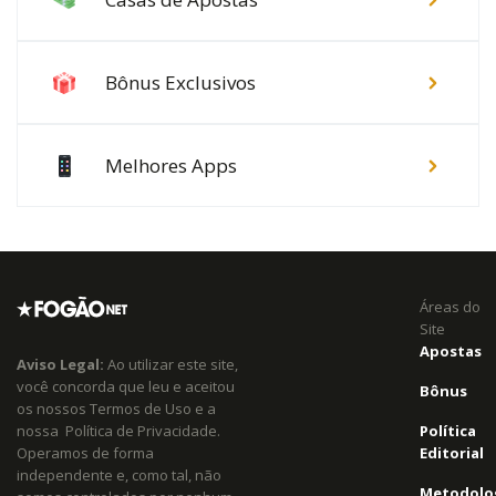
Bônus Exclusivos
Melhores Apps
Áreas do
Site
Apostas
Aviso Legal:
Ao utilizar este site,
você concorda que leu e aceitou
Bônus
os nossos Termos de Uso e a
nossa Política de Privacidade.
Política
Operamos de forma
Editorial
independente e, como tal, não
Metodolo