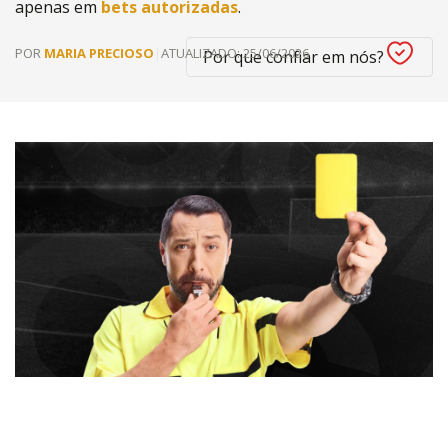
apenas em
bets autorizadas
.
POR
MARIA PRECIOSO
|
ATUALIZADO:
25/06/2026
Por que confiar em nós?