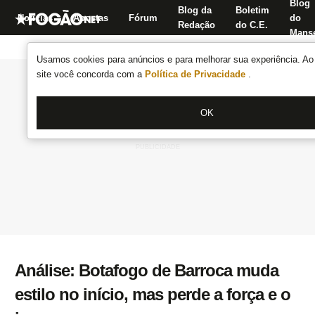
Blog
Blog da
Boletim
Notícias
Apostas
Fórum
do
Redação
do C.E.
Manse
Usamos cookies para anúncios e para melhorar sua experiência. Ao 
site você concorda com a
Política de Privacidade
.
OK
Análise: Botafogo de Barroca muda
estilo no início, mas perde a força e o