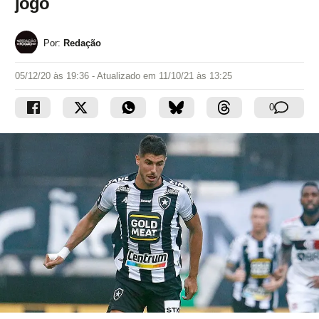
jogo
Por:
Redação
05/12/20 às 19:36
- Atualizado em
11/10/21 às 13:25
0