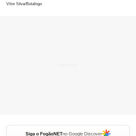
Vítor Silva/Botafogo
Siga o FogãoNET
no Google Discover