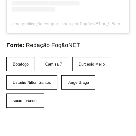
Uma publicação compartilhada por FogãoNET ★彡 Botafogo FR 👨🏽‍💻🔥 (@fogaonet)
Fonte:
Redação FogãoNET
Botafogo
Camisa 7
Durcesio Mello
Estádio Nilton Santos
Jorge Braga
sócio-torcedor