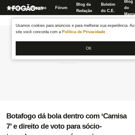
Blog
Blog da
Boletim
Notícias
Apostas
Fórum
do
Redação
do C.E.
Manse
Usamos cookies para anúncios e para melhorar sua experiência. Ao 
site você concorda com a
Política de Privacidade
.
OK
Botafogo dá bola dentro com ‘Camisa
7’ e direito de voto para sócio-