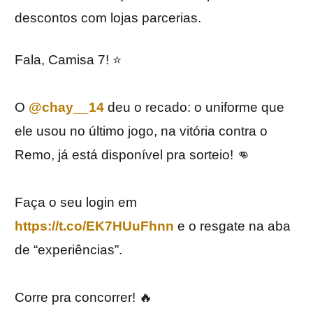
descontos com lojas parcerias.
Fala, Camisa 7! ⭐️
O
@chay__14
deu o recado: o uniforme que
ele usou no último jogo, na vitória contra o
Remo, já está disponível pra sorteio! 👊
Faça o seu login em
https://t.co/EK7HUuFhnn
e o resgate na aba
de “experiências”.
Corre pra concorrer! 🔥