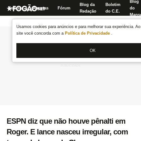
Blog
Blog da
Boletim
Notícias
Apostas
Fórum
do
Redação
do C.E.
Manse
Usamos cookies para anúncios e para melhorar sua experiência. Ao 
site você concorda com a
Política de Privacidade
.
OK
ESPN diz que não houve pênalti em
Roger. E lance nasceu irregular, com