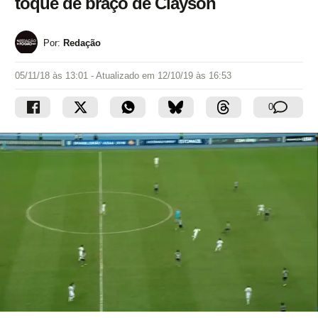
toque de braço de Clayson
Por:
Redação
05/11/18 às 13:01
- Atualizado em
12/10/19 às 16:53
0