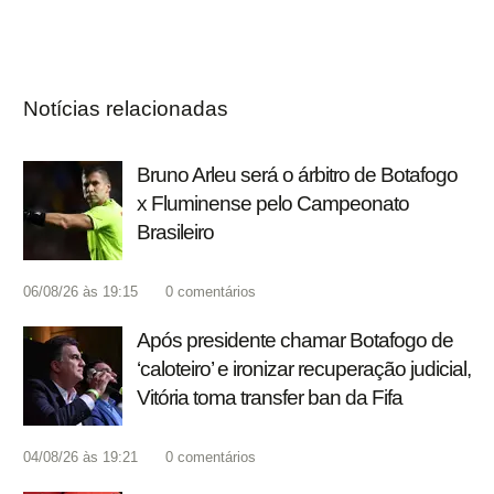
Notícias relacionadas
Bruno Arleu será o árbitro de Botafogo
x Fluminense pelo Campeonato
Brasileiro
06/08/26 às 19:15
0
comentários
Após presidente chamar Botafogo de
‘caloteiro’ e ironizar recuperação judicial,
Vitória toma transfer ban da Fifa
04/08/26 às 19:21
0
comentários