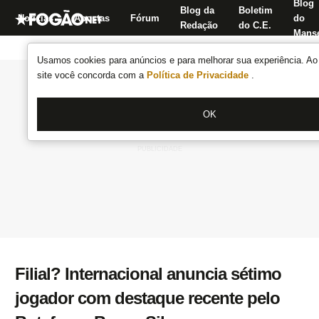
Blog
Blog da
Boletim
Notícias
Apostas
Fórum
do
Redação
do C.E.
Manse
Usamos cookies para anúncios e para melhorar sua experiência. Ao 
site você concorda com a
Política de Privacidade
.
OK
Filial? Internacional anuncia sétimo
jogador com destaque recente pelo