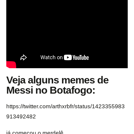
Veja alguns memes de
Messi no Botafogo:
https://twitter.com/arthxrbfr/status/1423355983
913492482
já começou o merdelê