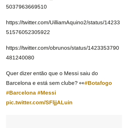
5037963669510
https://twitter.com/UilliamAquino2/status/14233
51576052305922
https://twitter.com/obrunos/status/1423353790
481240080
Quer dizer então que o Messi saiu do
Barcelona e está sem clube? 👀
#Botafogo
#Barcelona
#Messi
pic.twitter.com/SFljjALuin