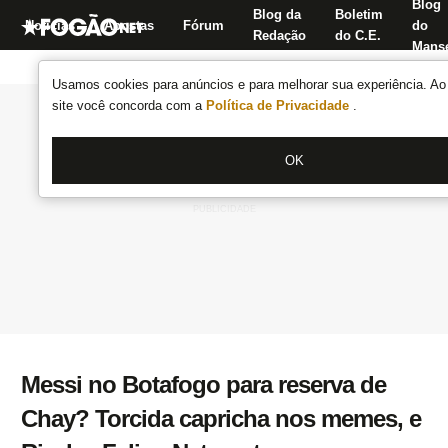
Blog
Blog da
Boletim
Notícias
Apostas
Fórum
do
Redação
do C.E.
Manse
Usamos cookies para anúncios e para melhorar sua experiência. Ao 
site você concorda com a
Política de Privacidade
.
OK
Messi no Botafogo para reserva de
Chay? Torcida capricha nos memes, e