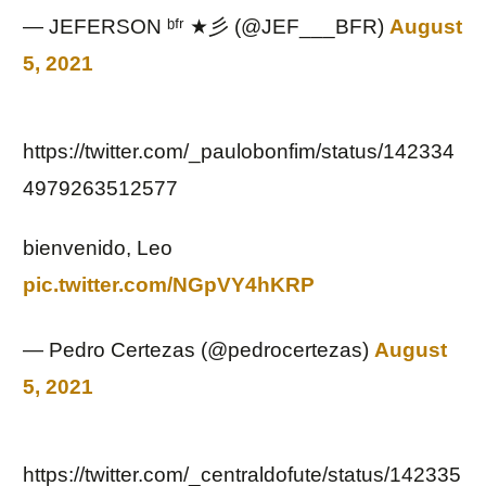
— JEFERSON ᵇᶠʳ ★彡 (@JEF___BFR)
August
5, 2021
https://twitter.com/_paulobonfim/status/142334
4979263512577
bienvenido, Leo
pic.twitter.com/NGpVY4hKRP
— Pedro Certezas (@pedrocertezas)
August
5, 2021
https://twitter.com/_centraldofute/status/142335