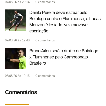
07/08/26 às 20:14
0
comentários
Danilo Pereira deve estrear pelo
Botafogo contra o Fluminense, e Lucas
Monzón é testado; veja provável
escalação
07/08/26 às 19:48
0
comentários
Bruno Arleu será o árbitro de Botafogo
x Fluminense pelo Campeonato
Brasileiro
06/08/26 às 19:15
0
comentários
Comentários