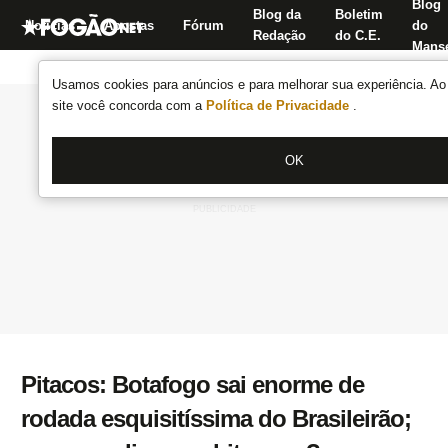
Blog
Blog da
Boletim
Notícias
Apostas
Fórum
do
Redação
do C.E.
Manse
Usamos cookies para anúncios e para melhorar sua experiência. Ao 
site você concorda com a
Política de Privacidade
.
OK
Pitacos: Botafogo sai enorme de
rodada esquisitíssima do Brasileirão;