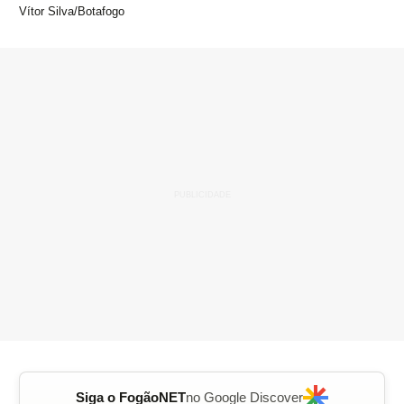
Vítor Silva/Botafogo
Siga o FogãoNET
no Google Discover