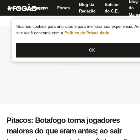
Blog
Blog da
Boletim
Notícias
Apostas
Fórum
do
Redação
do C.E.
Manse
Usamos cookies para anúncios e para melhorar sua experiência. Ao 
site você concorda com a
Política de Privacidade
.
OK
Pitacos: Botafogo torna jogadores
maiores do que eram antes; ao sair