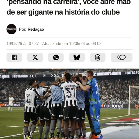
‘pensando na carreira’, você abre mão
de ser gigante na história do clube
Por:
Redação
19/05/26 às 07:37
- Atualizado em
19/05/26 às 08:02
0