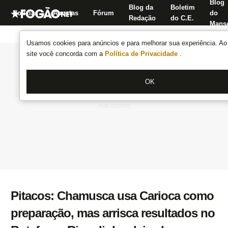
Blog
Blog da
Boletim
Notícias
Apostas
Fórum
do
Redação
do C.E.
Manse
Usamos cookies para anúncios e para melhorar sua experiência. Ao 
site você concorda com a
Política de Privacidade
.
OK
Pitacos: Chamusca usa Carioca como
preparação, mas arrisca resultados no