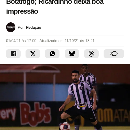
Botafogo; Ricardinho deixa boa
impressão
Por:
Redação
01/04/21 às 17:00
- Atualizado em
11/10/21 às 13:21
0