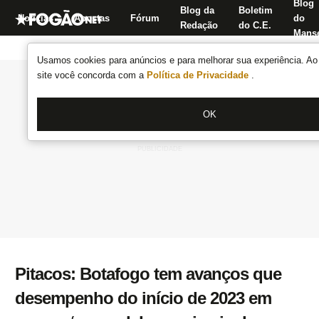
Blog
Blog da
Boletim
Notícias
Apostas
Fórum
do
Redação
do C.E.
Manse
Usamos cookies para anúncios e para melhorar sua experiência. Ao 
site você concorda com a
Política de Privacidade
.
OK
Pitacos: Botafogo tem avanços que
desempenho do início de 2023 em