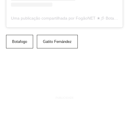
Uma publicação compartilhada por FogãoNET ★彡 Botafogo FR 👨🏽‍💻🔥 (@fogaonet)
Botafogo
Gatito Fernández