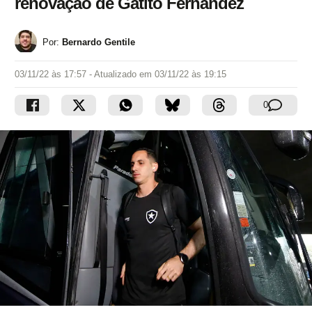
renovação de Gatito Fernández
Por:
Bernardo Gentile
03/11/22 às 17:57
- Atualizado em
03/11/22 às 19:15
0