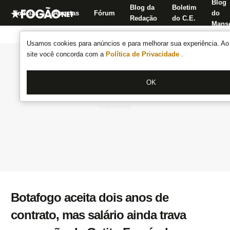
Blog
Blog da
Boletim
Notícias
Apostas
Fórum
do
Redação
do C.E.
Manse
Usamos cookies para anúncios e para melhorar sua experiência. Ao 
site você concorda com a
Política de Privacidade
.
OK
Botafogo aceita dois anos de
contrato, mas salário ainda trava