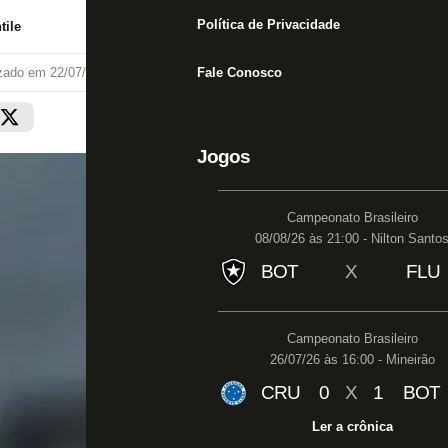
Política de Privacidade
tile
izado em
22/07/22 às 18:28
Fale Conosco
Jogos
Campeonato Brasileiro
08/08/26 às 21:00 - Nilton Santo
BOT
X
FLU
Campeonato Brasileiro
26/07/26 às 16:00 - Mineirão
CRU
0
X
1
BOT
Ler a crônica