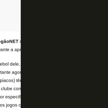
gãoNET
combina com o que John Textor disse nesta
rante a apresentação do novo vestiário do
Botafogo
utebol dele, assim como todo mundo. Ele está jogan
tante agora (Liga dos Campeões). Os donos estão 
mpiacos) têm uma partida importante na semana que
clube converse com a gente no momento certo nos 
r especificamente, ele tem o perfil que o
Botafogo
os jogos contra o América-MG, Atlético-MG e Santo