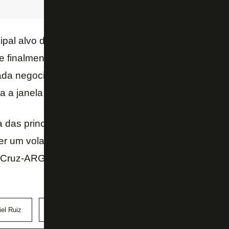
cipal alvo do
Botafogo
para a camisa 9. Após Zahavi, 
 finalmente teve consenso interno no clube. No enta
a negociação pela frente. O Alvinegro tem até o di
a janela internacional, para finalizar a contratação.
 das principais necessidades do
Botafogo
no merca
uer um volante, mantido em sigilo, um goleiro e nego
 Cruz-ARG, e
Daniel Ruiz
, do Millionarios-COL, alé
el Ruiz
John Textor
Martín Ojeda
Matheus Pereira