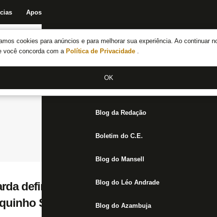
cias
Apostas
Fórum
Blog da Redação
Boletim do C.E.
Fechar menu principal
amos cookies para anúncios e para melhorar sua experiência. Ao continuar n
Notícias do Botafogo
te você concorda com a
Política de Privacidade
.
Fórum
OK
Jogos
Blog da Redação
Boletim do C.E.
Blog do Mansell
Blog do Léo Andrade
rda definição de Olympiacos na Champion
iquinho Soares
Blog do Azambuja