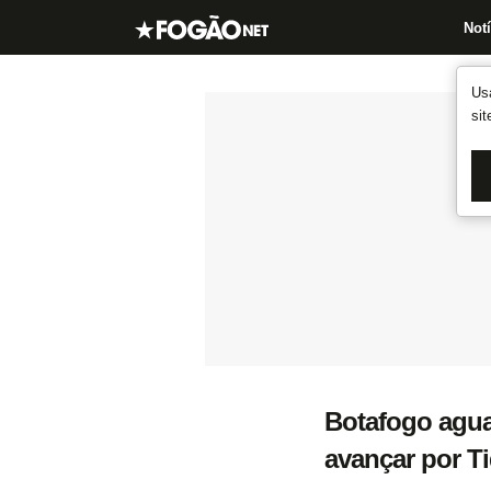
Notí
Us
si
Botafogo agua
avançar por T