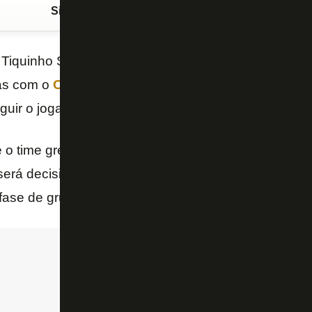
Siga o FogãoNET
no Google Discover
Tiquinho Soares e isso não é mais segredo para ni
as com o
Olympiacos
, da Grécia, e sabe até o valor
uir o jogador: 1 milhão de euros (cerca de R$ 5,5 m
o time grego está disputando a fase inicial da Lig
 será decisiva para a negociação. Enquanto estiver
 fase de grupos, o
Olympiacos
não quer saber de of