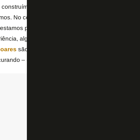
a, construímos de trás. Fazemos o que bons times 
amos. No começo da temporada o time não mantinha 
s estamos priorizando a criação de oportunidades, 
iência, alguém certeiro, que crie chances de finaliz
Soares
são muito maduros e ficam à vontade na frent
urando – explicou Textor.