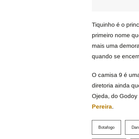
Tiquinho é o prin
primeiro nome que
mais uma demorad
quando se encerra 
O camisa 9 é uma
diretoria ainda q
Ojeda, do Godoy
Pereira
.
Botafogo
Dani