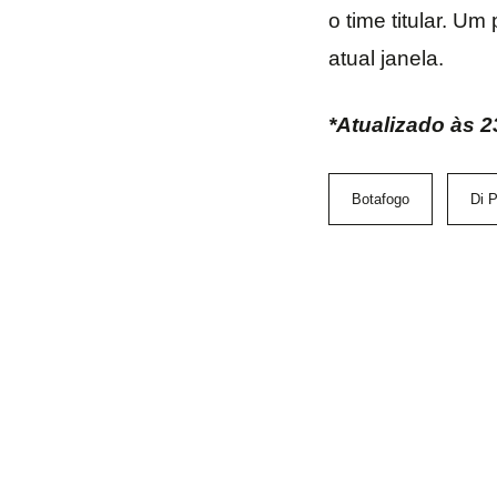
o time titular. U
atual janela.
*Atualizado às 
Botafogo
Di P