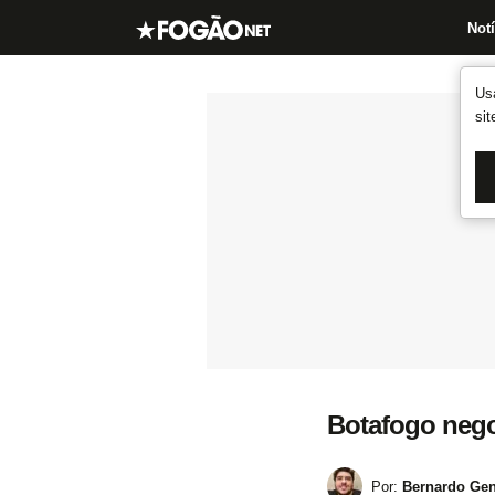
Notí
Us
si
Botafogo negoc
Por:
Bernardo Gen