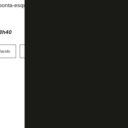
m ponta-esquerda e um centroavante reserva ainda p
23h40
lacido
Lanús