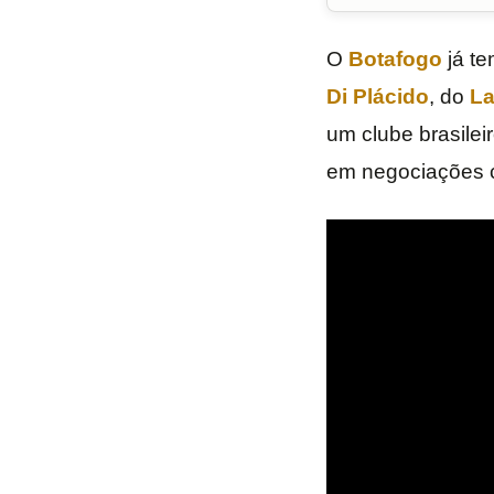
O
Botafogo
já te
Di Plácido
, do
L
um clube brasileir
em negociações c