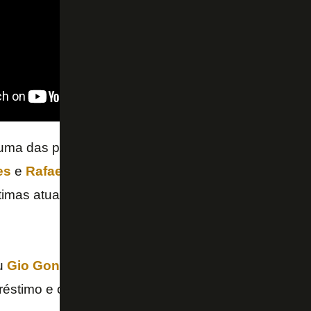
 é uma das principais preocupações do Botafogo para 
es
e
Rafael
ainda não se firmaram como esperado 
timas atuações. No entanto, a posição ainda é uma 
u
Gio González
há algumas semanas, mas o
Mallo
réstimo e os brasileiros desistiram de levar a negoci