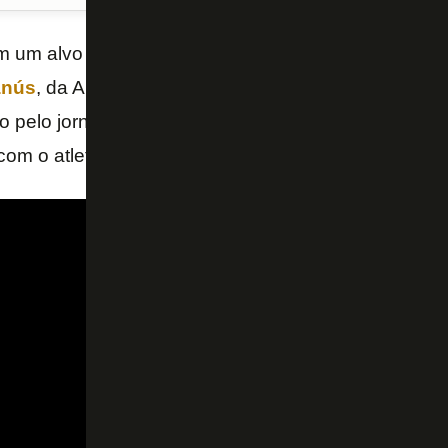
m um alvo definido para a lateral direita em 2023. Tr
anús
, da Argentina. O jogador de
29 anos
foi coloca
o pelo jornalista argentino Hernán Castillo, e o Alvi
om o atleta.