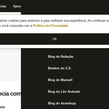
cias
Apostas
Fórum
Blog da Redação
Boletim do C.E.
Fechar menu principal
amos cookies para anúncios e para melhorar sua experiência. Ao continuar n
Notícias do Botafogo
te você concorda com a
Política de Privacidade
.
Fórum
OK
Jogos
Blog da Redação
Boletim do C.E.
Blog do Mansell
Blog do Léo Andrade
ia com Di Plácido, lateral-direito do Lanú
Blog do Azambuja
tile