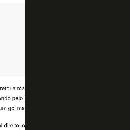
retoria mantinha tudo em sigilo, mas as tratativas c
do pelo lado argentino. No ano passado, o jogador 
um gol marcado e uma assistência.
l-direito, o Botafogo ainda procura um ponta-direit