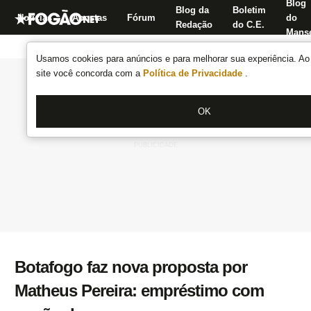
Blog
Blog da
Boletim
Notícias
Apostas
Fórum
do
Redação
do C.E.
Manse
Usamos cookies para anúncios e para melhorar sua experiência. Ao 
site você concorda com a
Política de Privacidade
.
OK
Botafogo faz nova proposta por
Matheus Pereira: empréstimo com