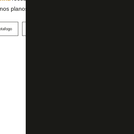
nos planos.
otafogo
Carlos Alberto
Gustavo Sauer
Matías Sego