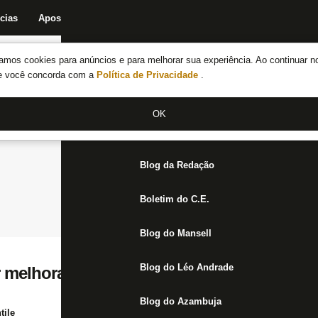
cias
Apostas
Fórum
Blog da Redação
Boletim do C.E.
Fechar menu principal
amos cookies para anúncios e para melhorar sua experiência. Ao continuar n
Notícias do Botafogo
te você concorda com a
Política de Privacidade
.
Fórum
OK
Jogos
Blog da Redação
Boletim do C.E.
Blog do Mansell
Blog do Léo Andrade
 melhorar profundidade de elenco na próx
Blog do Azambuja
tile