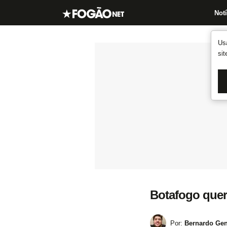
Notí
Us
si
Botafogo quer
Por:
Bernardo Gen