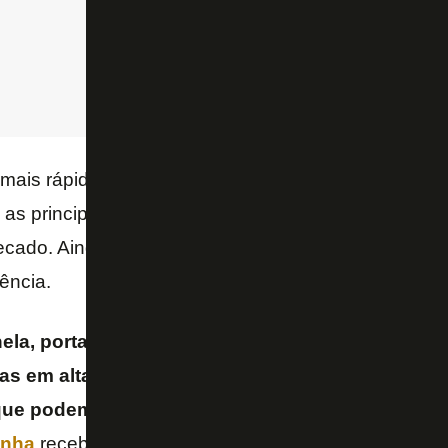
mais rápida. Hoje o elenco precisa contar com jove
o as principais opções não estão disponíveis, mas 
ecado. Ainda são vistos com muito potencial, mas p
ência.
nela, portanto, será contratar os jogadores que p
tas em alta e ainda buscar o retorno de atletas q
ue podem ser úteis
. Existe, por exemplo, a possib
inha
receberem uma oportunidade. Por outro lado,
G