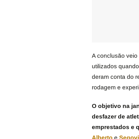
A conclusão veio 
utilizados quand
deram conta do r
rodagem e experi
O objetivo na ja
desfazer de atle
emprestados e q
Alberto
e
Segov