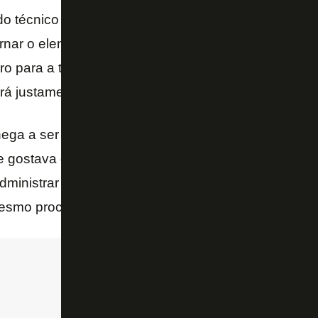
do técnico
Artur Jorge
, o
Botafogo
emprestou e ve
rnar o elenco mais enxuto. No entanto, a avaliação i
rro para a temporada 2024. Tanto que um dos objeti
rá justamente dar mais profundidade ao grupo.
hega a ser uma novidade. O mesmo, inclusive, aco
e gostava de trabalhar com grupo não tão inchado, 
ministrar a situação no famigerado futebol brasileiro
esmo processo.