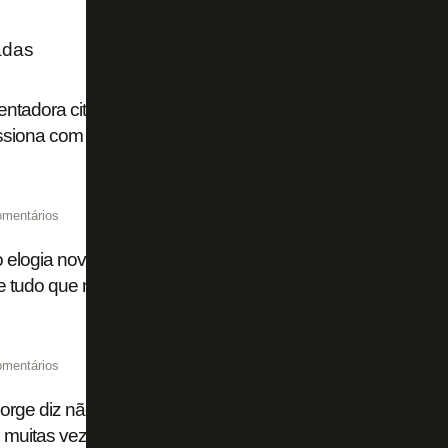
adas
ntadora cita procuras de Flamengo, Palmeiras e Cruzeiro
ssiona com sucesso do Botafogo de 2024
omentários
o elogia nova gestão: 'Sabemos um pouco do plano do Botaf
 tudo que nos falam está acontecendo'
omentários
Jorge diz não ter queixas de John Textor e fala sobre saída
 muitas vezes responde. Não tenho mágoa nenhuma’