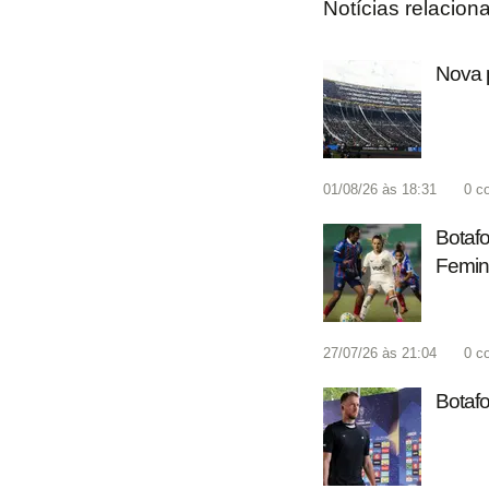
Notícias relacion
Nova p
01/08/26 às 18:31
0
c
Botafo
Femin
27/07/26 às 21:04
0
c
Botafo