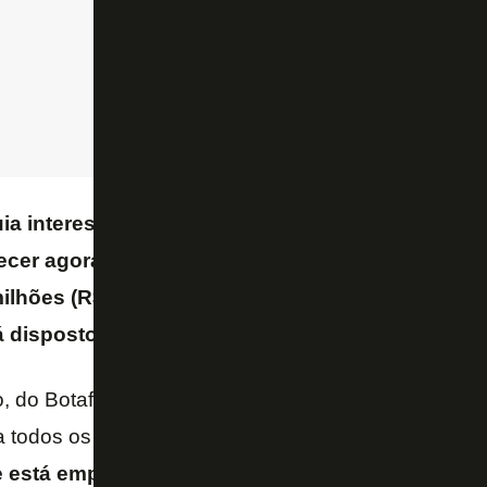
ia interessado, mas desde que houvesse uma op
ecer agora. Segundo apurou o blog do FogãoNET
ilhões (R$ 13,8 milhões na época) para comprar
á disposto a reduzir a pedida.
, do Botafogo entender que o investimento seria u
a todos os envolvidos.
Cauly foi criado por uma fam
 está empolgado.
A próxima semana promete se