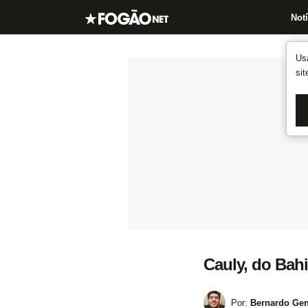
Notí
Us
si
Cauly, do Bahi
Por:
Bernardo Gen