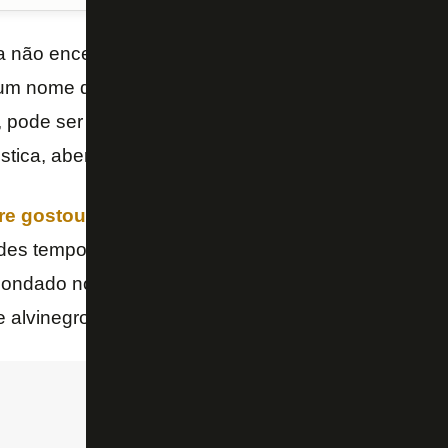
 não encerrou suas atividades no mercado da bola n
um nome que circula bem nos bastidores do clube. 
, pode ser negociado e o Glorioso é uma grande pos
tica, aberta até 11 de abril.
re gostou do jogador, que se destaca no Tricolo
des temporadas em que soma
41 participações em
i sondado no início do ano, mas o Bahia pediu um val
e alvinegro.