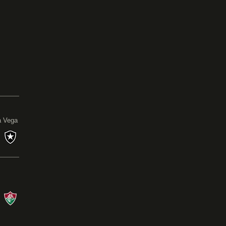
0
a Vega
s