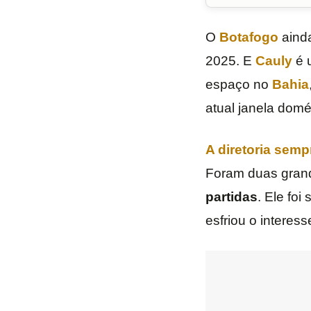
O
Botafogo
ainda
2025. E
Cauly
é 
espaço no
Bahia
atual janela domés
A diretoria semp
Foram duas gran
partidas
. Ele fo
esfriou o interess