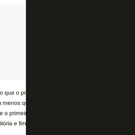
no que o primeiro Botafogo x Flamengo disputado no
m menos que
MANÉ GARRINCHA
terminasse com vi
e o primeiro clássico contra eles desde a injeção fin
tória e fim de um jejum de quase quatro anos.