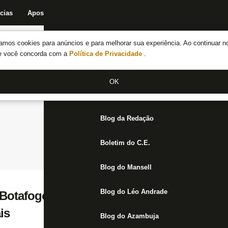
cias
Apostas
Fórum
Blog da Redação
Boletim do C.E.
Fechar menu principal
amos cookies para anúncios e para melhorar sua experiência. Ao continuar n
Notícias do Botafogo
te você concorda com a
Política de Privacidade
.
Fórum
OK
Jogos
Blog da Redação
Boletim do C.E.
Blog do Mansell
Blog do Léo Andrade
otafogo x Flamengo: realidade já mudou,
is
Blog do Azambuja