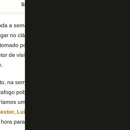
Siga o FogãoNET
no Google Discover
 toda a semana nas
lives
do
FogãoNET
que o Botafog
gar no clássico, em
Brasília
, e vencer o
Flamengo
tomado por rubro-negro, time mandante – e 10% par
tor de visitante (normal). Venceu, gol de
Erison
, EL
o
.
to, na semifinal do
Carioca
, a torcida abraçou o man
otafogo pobre contra os caras”. Estavam certos mes
teríamos um Alvinegro pronto para entrar em campo 
extor
,
Luis Castro
e reforços. Tudo em uma simbio
hora para outra.