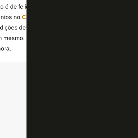
o é de felicidade, de extravasar mesmo. Não porqu
ontos no
Campeonato Brasileiro
. Mas pelo o que r
dições de vencer qualquer jogo, como disse o profe
em mesmo. Não quer dizer que vai ganhar. Não quer 
ora.