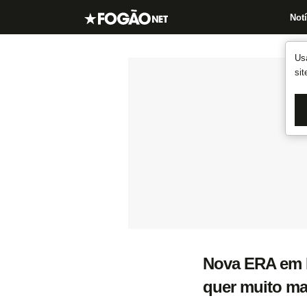
Notí
Us
si
Nova ERA em B
quer muito ma