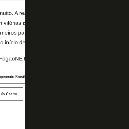
muito. A realidade já é diferente de outros anos. Mas
om vitórias isoladas. É uma massa exigente e que so
imeiros passos estão sendo dados, hoje o Botafogo 
 início de muita coisa boa pela frente!
 FogãoNET
peonato Brasileiro
Erison
Flamengo
Gatito Fernán
uís Castro