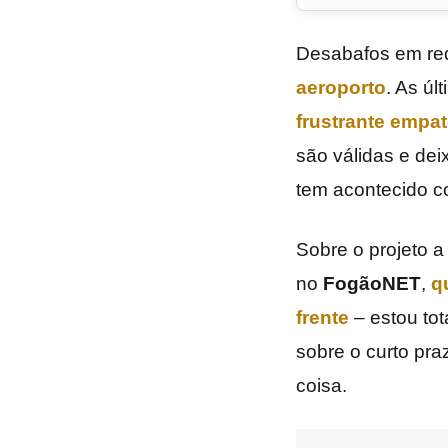
Desabafos em rede
aeroporto
. As úl
frustrante empa
são válidas e dei
tem acontecido c
Sobre o projeto a
no
FogãoNET
,
q
frente
– estou tot
sobre o curto pra
coisa.