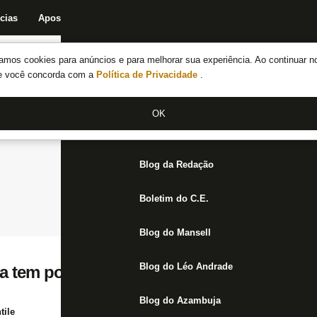
cias
Apostas
Fórum
Blog da Redação
Boletim do C.E.
Fechar menu principal
amos cookies para anúncios e para melhorar sua experiência. Ao continuar n
Notícias do Botafogo
te você concorda com a
Política de Privacidade
.
Fórum
OK
Jogos
Blog da Redação
Boletim do C.E.
Blog do Mansell
Blog do Léo Andrade
 tem poder de mudar algo no Botafogo: J
Blog do Azambuja
tile