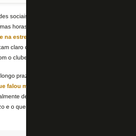
s sociais, lives com críticas explícitas e até
protes
timas horas foram de muita insatisfação dentro do
Bo
te na estreia da Copa Sul-Americana-2023
. Essas
xam claro o que pensa a torcida, seu maior patrimôn
om o clube recentemente.
 longo prazo, deixo aqui o link do
Ricardo Azambuj
ue falou muito bem sobre expectativas e fé no q
almente de acordo com tudo o que foi escrito. Quer
zo e o que pode ser feito. E, principalmente, QUEM