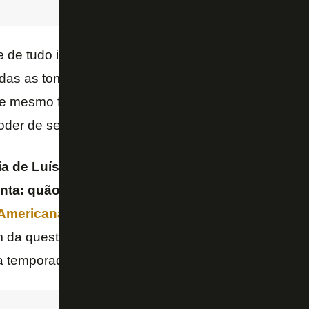
 de tudo isso. O dono da SAF comprou o clube e o d
das as tomadas serão populares, mas não há discu
e mesmo falou com todas as letras em
live
no
Fogã
oder de seus subordinados.
ia de Luís Castro é cara e o mantém no cargo, fat
unta: quão caro poderá ser manter o português 
Americana
,
Copa do Brasil
e
Brasileirão
, com pr
 da questão financeira, o que o torcedor do Botafo
da temporada 2023 sob o comando do treinador?