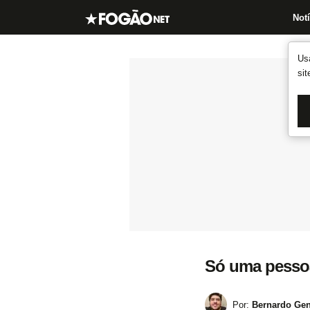
Notí
Us
si
Só uma pessoa
Por:
Bernardo Gen