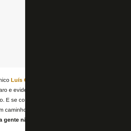
cnico
Luís Castro
é ruim e nem tem muito o que ser
aro e evidente para todo mundo. Os motivos que lev
o. E se colocarmos tal ponto na mesa de debate, is
um caminho que não ajuda.
O fato é um só. Está ru
a gente não confia na possibilidade de uma reto