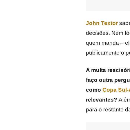
John Textor
sabe
decisões. Nem to
quem manda – el
publicamente o p
A multa rescisór
faço outra perg
como
Copa Sul-
relevantes?
Além
para o restante 