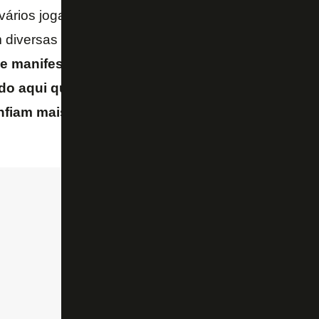
 vários jogadores. São informações que já foram ch
 diversas fontes.
O medo de uma negativa institu
e manifestar abertamente, mas a situação ficou i
do aqui que atletas não gostam e querem derruba
iam mais no trabalho do seu líder. Isso é grave 