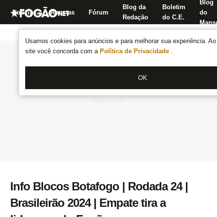
Blog
Blog da
Boletim
Notícias
Apostas
Fórum
do
Redação
do C.E.
Manse
Usamos cookies para anúncios e para melhorar sua experiência. Ao 
site você concorda com a
Política de Privacidade
.
OK
Info Blocos Botafogo | Rodada 24 |
Brasileirão 2024 | Empate tira a