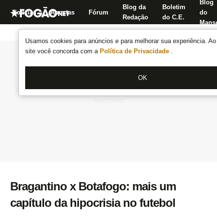
Blog
Blog da
Boletim
Notícias
Apostas
Fórum
do
Redação
do C.E.
Manse
Usamos cookies para anúncios e para melhorar sua experiência. Ao 
site você concorda com a
Política de Privacidade
.
OK
Bragantino x Botafogo: mais um
capítulo da hipocrisia no futebol