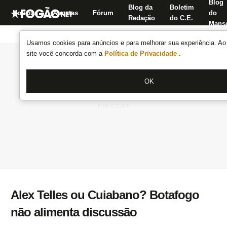
Blog
Blog da
Boletim
Notícias
Apostas
Fórum
do
Redação
do C.E.
Manse
Usamos cookies para anúncios e para melhorar sua experiência. Ao 
site você concorda com a
Política de Privacidade
.
OK
Alex Telles ou Cuiabano? Botafogo
não alimenta discussão