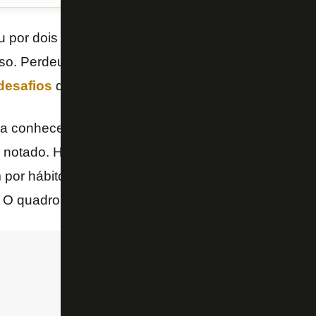
iu por dois jogos o Botafogo. Usou esquema com qua
sso. Perdeu porque a defesa estava exposta. Mas o 
desafios
de Artur Jorge no Botafogo.
sa conhecer melhor seu elenco. Isso leva tempo. M
notado. Hoje o Botafogo não está pronto para o 4-2-
 por hábito acompanhar a descida dos adversários. 
. O quadro piora com a deficiência da zaga.