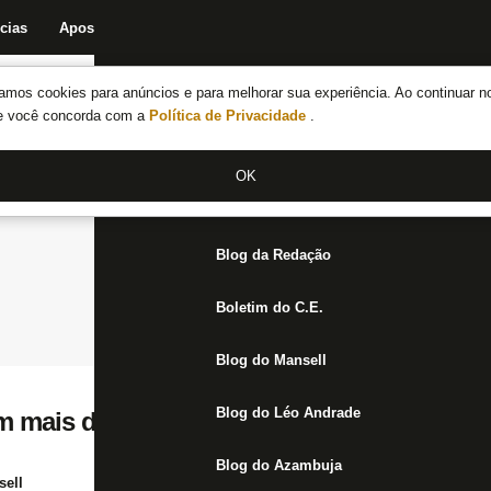
cias
Apostas
Fórum
Blog da Redação
Boletim do C.E.
Fechar menu principal
amos cookies para anúncios e para melhorar sua experiência. Ao continuar n
Notícias do Botafogo
te você concorda com a
Política de Privacidade
.
Fórum
OK
Jogos
Blog da Redação
Boletim do C.E.
Blog do Mansell
Blog do Léo Andrade
em mais de um desafio no Botafogo
Blog do Azambuja
ell