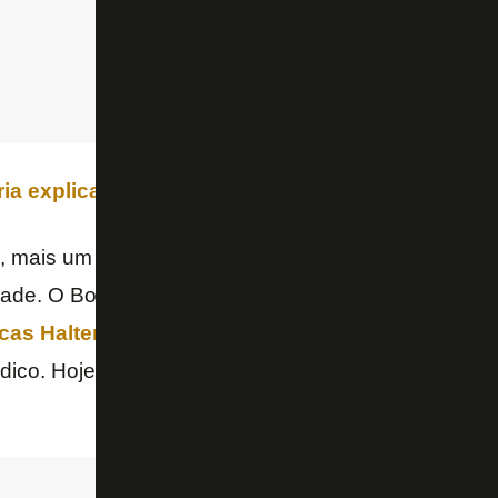
ia explicar escalas do Botafogo e dos clássicos
a, mais um problema que cai na conta de Artur Jor
dade. O Botafogo não tem zaga.
Alexander Barboz
cas Halter
parece ter sempre medo.
Pablo
é titular
dico. Hoje
Bastos
é a melhor opção. Mas também n