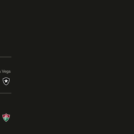
0
a Vega
s