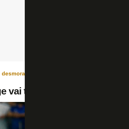
e desmoralização no Caso Textor
e vai ter que fechar a casinha