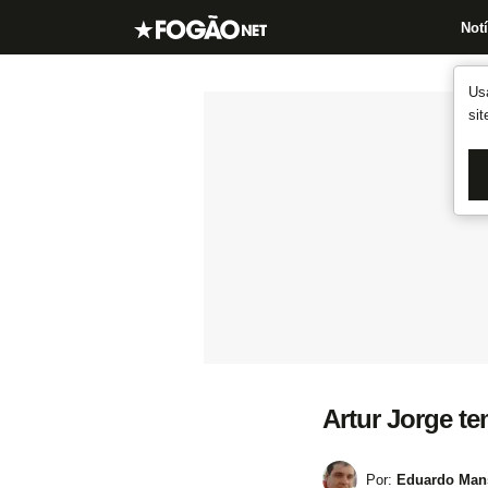
Notí
Us
si
Artur Jorge t
Por:
Eduardo Mans