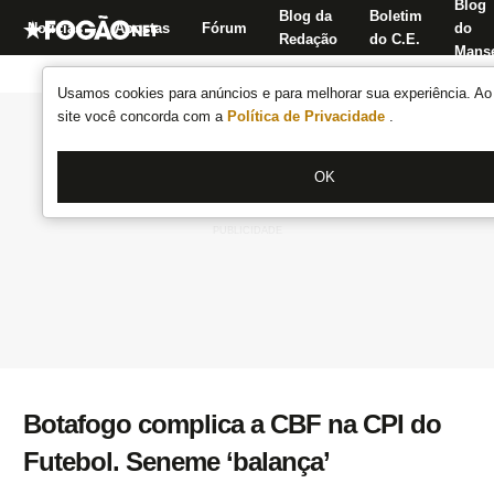
Blog
Blog da
Boletim
Notícias
Apostas
Fórum
do
Redação
do C.E.
Manse
Usamos cookies para anúncios e para melhorar sua experiência. Ao 
site você concorda com a
Política de Privacidade
.
OK
Botafogo complica a CBF na CPI do
Futebol. Seneme ‘balança’