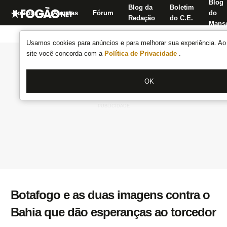
Blog
Blog da
Boletim
Notícias
Apostas
Fórum
do
Redação
do C.E.
Manse
Usamos cookies para anúncios e para melhorar sua experiência. Ao 
site você concorda com a
Política de Privacidade
.
OK
Botafogo e as duas imagens contra o
Bahia que dão esperanças ao torcedor