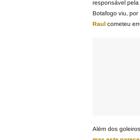
responsável pela 
Botafogo viu, po
Raul
cometeu erro
Além dos goleiros
mas este parece 