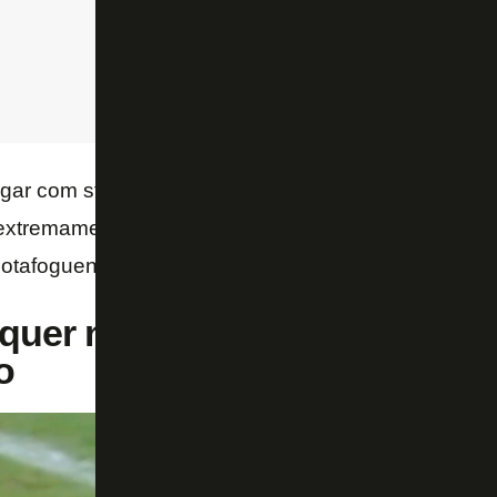
ar com status de titular deve ter entre 25 e 30 anos
xtremamente veterano e muito menos um novato qu
otafoguense.
quer novo goleiro para acab
o