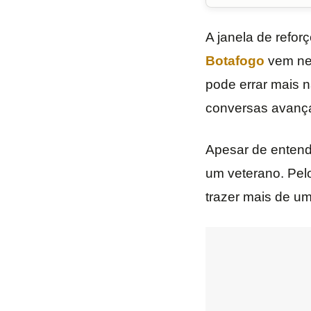
A janela de refor
Botafogo
vem neg
pode errar mais n
conversas avanç
Apesar de entende
um veterano. Pel
trazer mais de um