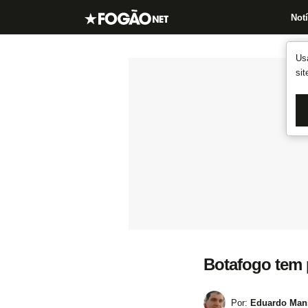
Notí
Us
si
Botafogo tem 
Por:
Eduardo Mans