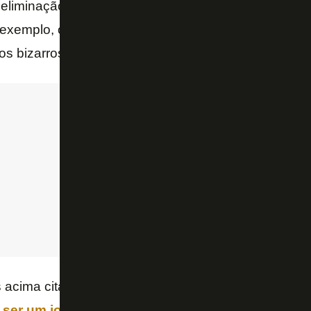
eliminação na Copa Libertadores, com falhas bizarr
r exemplo, o Campeonato Carioca escorregar pelas 
s bizarros, como na derrota sobre o Bahia.
 acima citados, o Botafogo conta no seu elenco com
ser um jogador invisível para as diversas comis