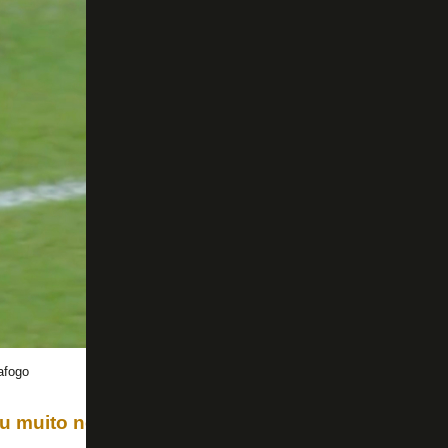
afogo
eu muito neste ano com seus goleiros.
Léo Linck