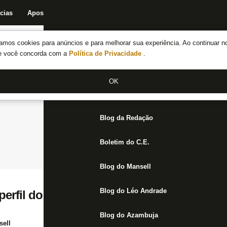
cias
Apostas
Fórum
Blog da Redação
Boletim do C.E.
Fechar menu principal
amos cookies para anúncios e para melhorar sua experiência. Ao continuar n
Notícias do Botafogo
te você concorda com a
Política de Privacidade
.
Fórum
OK
Jogos
Blog da Redação
Boletim do C.E.
Blog do Mansell
Blog do Léo Andrade
perfil do novo goleiro e conversas avança
Blog do Azambuja
ell