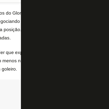
ços do Glorioso
está em ação
, apesar da pouca esp
ociando com jogadores para repor a saída de
Net
a posição. Por isso o Botafogo tem o perfil sobre o n
adas.
r que experiência é muito importante, ele não deve
o menos não para ser o principal nome. Lembrando 
 goleiro.