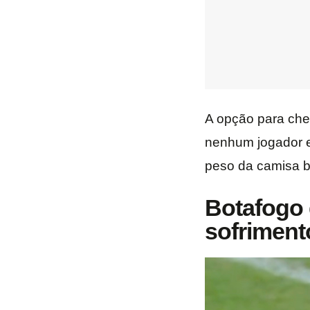
A opção para cheg
nenhum jogador e
peso da camisa b
Botafogo 
sofriment