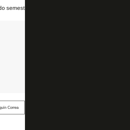
do semestre.
quín Correa
Justino
Kauan Toledo
Matheus Martins