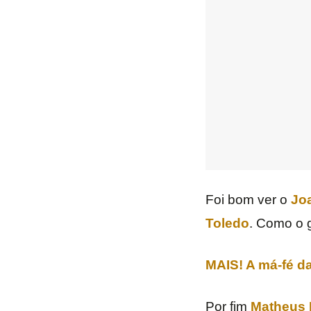
Foi bom ver o
Jo
Toledo
. Como o g
MAIS! A má-fé d
Por fim
Matheus 