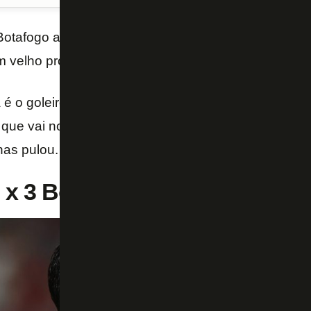
Botafogo apresentou boas notícias para o torcedor 
m velho problema.
é o goleiro. Não foi um erro bizarro. Mas o gol de C
que vai no gol entra.
Raul
foi quase um dublê no lan
nas pulou.
 x 3 Botafogo teve brilho dos