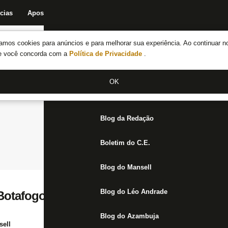
cias
Apostas
Fórum
Blog da Redação
Boletim do C.E.
Fechar menu principal
amos cookies para anúncios e para melhorar sua experiência. Ao continuar n
Notícias do Botafogo
te você concorda com a
Política de Privacidade
.
Fórum
OK
Jogos
Blog da Redação
Boletim do C.E.
Blog do Mansell
Blog do Léo Andrade
 Botafogo: Ótimas notícias e um velho pro
Blog do Azambuja
ell