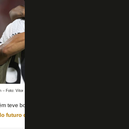
 – Foto: Vitor Silva/Botafogo
m teve boas notícias.
Justino
mais uma vez deu co
o futuro do clube
. Kadu entrou bem.