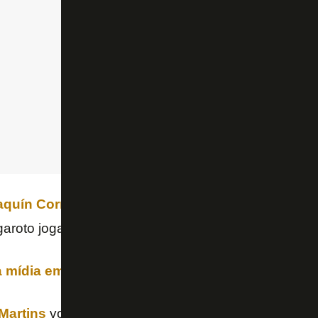
aquín Correa
do segundo tempo. Mas a melhor notíc
aroto joga fácil.
a mídia em Botafogo x Racing
Martins
volta com gâs, disposto como sempre. Seri