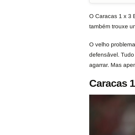
O Caracas 1 x 3 
também trouxe u
O velho problema 
defensâvel. Tudo 
agarrar. Mas ape
Caracas 1