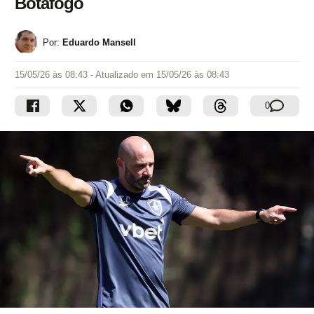
Botafogo
Por:
Eduardo Mansell
15/05/26 às 08:43
- Atualizado em
15/05/26 às 08:43
0