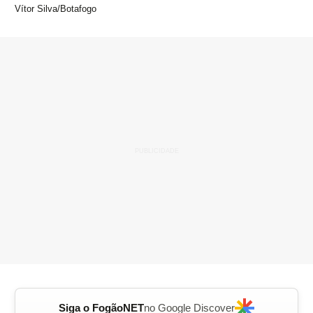
Vítor Silva/Botafogo
Siga o FogãoNET
no Google Discover