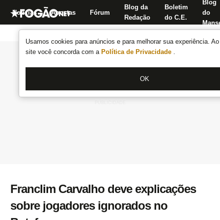
Blog
Blog da
Boletim
Notícias
Apostas
Fórum
do
Redação
do C.E.
Manse
Usamos cookies para anúncios e para melhorar sua experiência. Ao 
site você concorda com a
Política de Privacidade
.
OK
Franclim Carvalho deve explicações
sobre jogadores ignorados no