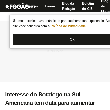
Blog
Blog da
Boletim
Notícias
Apostas
Fórum
do
Redação
do C.E.
Manse
Usamos cookies para anúncios e para melhorar sua experiência. Ao 
site você concorda com a
Política de Privacidade
.
OK
Interesse do Botafogo na Sul-
Americana tem data para aumentar