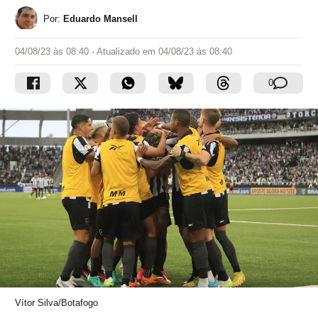
Por:
Eduardo Mansell
04/08/23 às 08:40
- Atualizado em
04/08/23 às 08:40
0
Vítor Silva/Botafogo