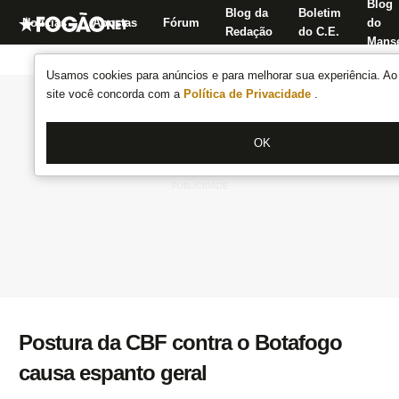
Blog
Blog da
Boletim
Notícias
Apostas
Fórum
do
Redação
do C.E.
Manse
Usamos cookies para anúncios e para melhorar sua experiência. Ao 
site você concorda com a
Política de Privacidade
.
OK
Postura da CBF contra o Botafogo
causa espanto geral