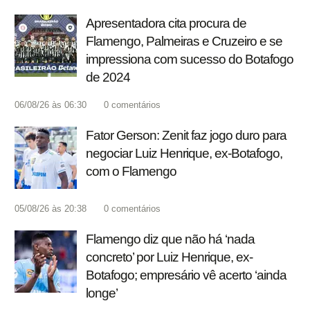
Apresentadora cita procura de
Flamengo, Palmeiras e Cruzeiro e se
impressiona com sucesso do Botafogo
de 2024
06/08/26 às 06:30
0
comentários
Fator Gerson: Zenit faz jogo duro para
negociar Luiz Henrique, ex-Botafogo,
com o Flamengo
05/08/26 às 20:38
0
comentários
Flamengo diz que não há ‘nada
concreto’ por Luiz Henrique, ex-
Botafogo; empresário vê acerto ‘ainda
longe’