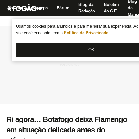
Blog
Blog da
Boletim
Notícias
Apostas
Fórum
do
Redação
do C.E.
Manse
Usamos cookies para anúncios e para melhorar sua experiência. Ao 
site você concorda com a
Política de Privacidade
.
OK
Ri agora… Botafogo deixa Flamengo
em situação delicada antes do