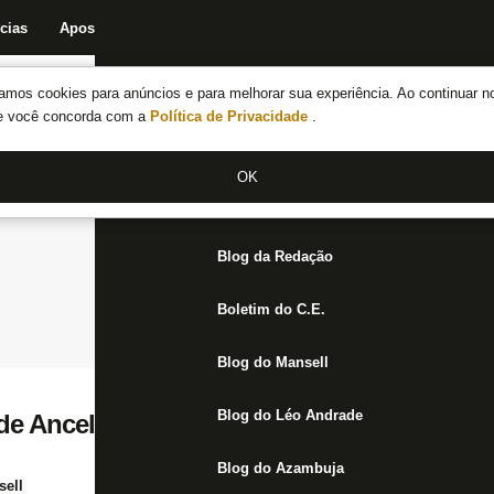
cias
Apostas
Fórum
Blog da Redação
Boletim do C.E.
Fechar menu principal
amos cookies para anúncios e para melhorar sua experiência. Ao continuar n
Notícias do Botafogo
te você concorda com a
Política de Privacidade
.
Fórum
OK
Jogos
Blog da Redação
Boletim do C.E.
Blog do Mansell
Blog do Léo Andrade
 Ancelotti precisa corrigir falhas graves
Blog do Azambuja
ell