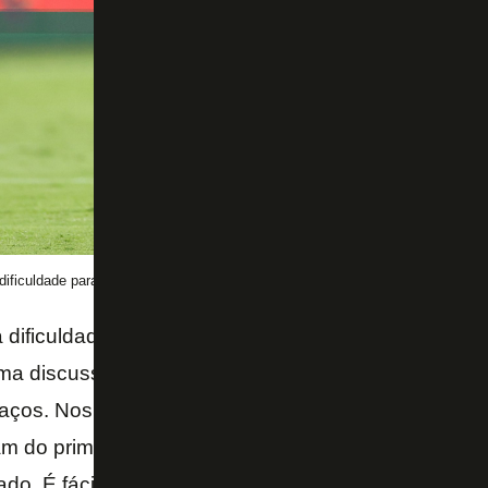
ficuldade para ser vertical – Foto: Vitor Silva/Botafogo
a dificuldade de os jogadores de meio e ataque atu
uma discussão que vai além de ser ofensivo e defens
ços. Nos últimos jogos Álvaro Montoro ou Savarino
am do primeiro rival não avançavam. Simplesmente
ado. É fácil perceber isso no jogo contra o Juventu