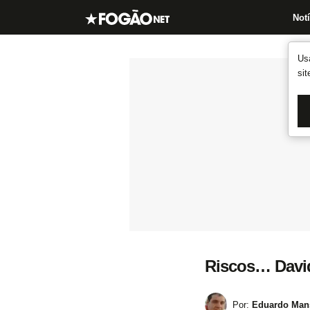
Notí
Us
si
Riscos… Davide
Por:
Eduardo Mans