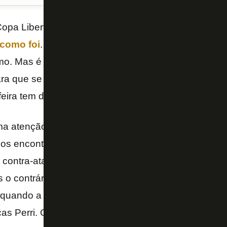
Copa Libertadores ainda deixa um pouco dolorido o 
 como foi
. Entretanto a vitória de 3 a 1 sobre o
Juve
mo. Mas é preciso que
Davide Ancelotti
corrija algu
ra que se torne cada vez mais possível o inédito tít
feira tem duelo de ida das quartas de final contra o 
 atenção e deixa qualquer um irritado é a facilida
rios encontram jogadores livres de marcação para q
contra-ataque. O Botafogo sempre deixa adversários
s o contrário não chega. John e Neto encontram mui
a quando a dominam, algo que não acontecia no an
 Perri. O Botafogo não pode dar esta facilidade par