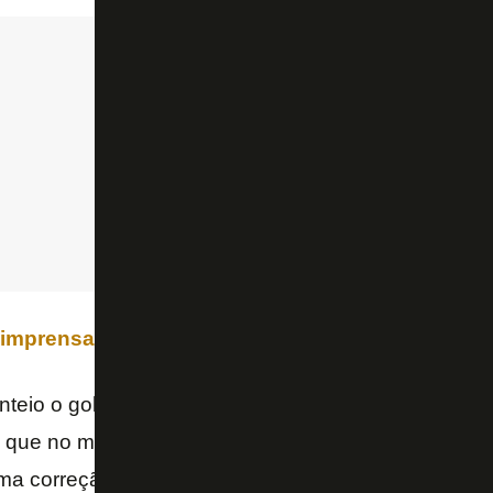
 imprensa passou a questionar erros contra o Bo
eio o goleiro rival domina a bola, o Botafogo preci
 que no máximo ele tenha que se livrar da bola com
ma correção defensiva não muito complicada. Como