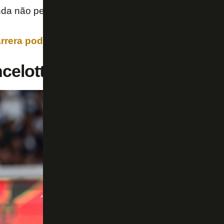
inda não percebeu isso?
rrera pode deixar Botafogo insuportável
elotti e o Botafogo vertical