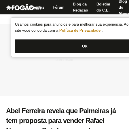
Blog
Blog da
Boletim
Notícias
Apostas
Fórum
do
Redação
do C.E.
Manse
Usamos cookies para anúncios e para melhorar sua experiência. Ao 
site você concorda com a
Política de Privacidade
.
OK
Abel Ferreira revela que Palmeiras já
tem proposta para vender Rafael