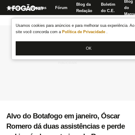
Blog
Blog da
Boletim
Notícias
Apostas
Fórum
do
Redação
do C.E.
Manse
Usamos cookies para anúncios e para melhorar sua experiência. Ao 
site você concorda com a
Política de Privacidade
.
OK
Alvo do Botafogo em janeiro, Óscar
Romero dá duas assistências e perde