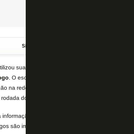
Siga o FogãoNET
no Google Discover
tilizou sua página no
Twitter
para dizer que não est
ogo
. O esclarecimento espontâneo se deu após dois
ão na rede social na tarde deste domingo, véspera d
ª rodada do
Campeonato
Brasileiro
.
 informação. Eu nunca tive problemas no joelho, es
jogos são importantes. Em nenhum momento joguei c