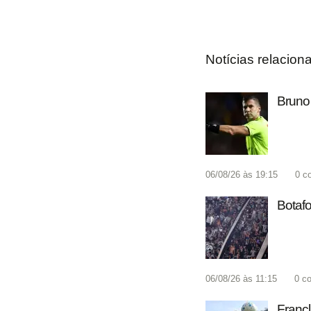
Notícias relacion
Bruno 
06/08/26 às 19:15
0
c
Botafo
06/08/26 às 11:15
0
co
Francl