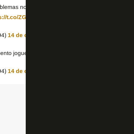
blemas no joelho estou 100% !!! Outra coisa todos 
s://t.co/ZGETqDLjTC
94)
14 de outubro de 2018
to joguei com dor .
https://t.co/E5BjO4Jdlb
94)
14 de outubro de 2018