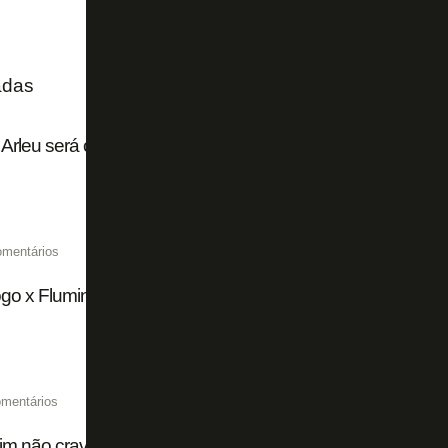
adas
Arleu será o árbitro de Botafogo x Fluminense pelo Campe
omentários
go x Fluminense chega a 15 mil ingressos vendidos de fo
mentários
im não crava substituto de Huguinho em Botafogo x Flum