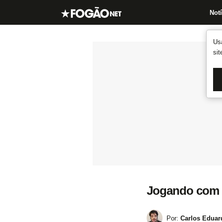
Notí
Us
si
Jogando com d
Por:
Carlos Eduar