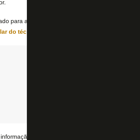
r.
nado para a partida contra o Vozão, no Castelão, às 
ular do técnico
Zé
Ricardo
com
Rodrigo
Pimpão
.
informação,