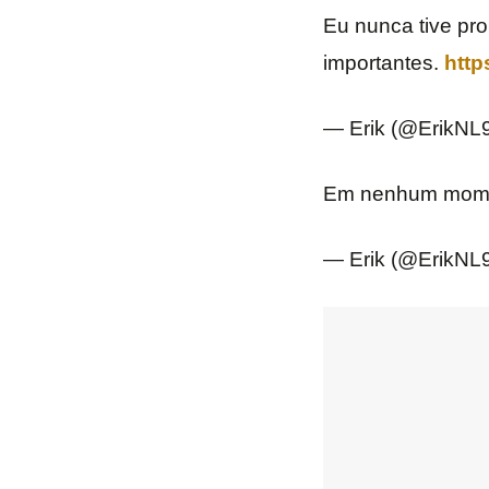
Eu nunca tive pro
importantes.
http
— Erik (@ErikNL
Em nenhum momen
— Erik (@ErikNL