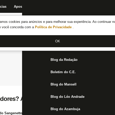
cias
Apostas
Fórum
Blog da Redação
Boletim do C.E.
Fechar menu principal
amos cookies para anúncios e para melhorar sua experiência. Ao continuar n
Notícias do Botafogo
te você concorda com a
Política de Privacidade
.
Fórum
OK
Jogos
Blog da Redação
Boletim do C.E.
Blog do Mansell
Blog do Léo Andrade
ores? Atacante do Botafogo desmente boa
Blog do Azambuja
do Sangenetto