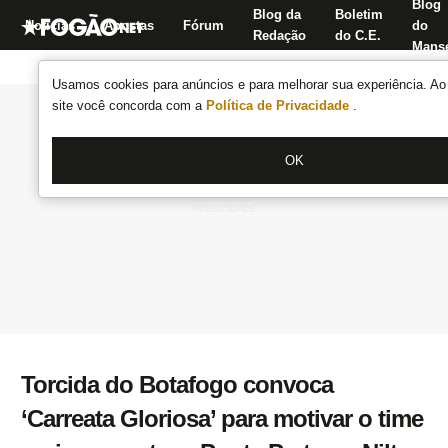
Blog
Blog da
Boletim
Notícias
Apostas
Fórum
do
Redação
do C.E.
Manse
Usamos cookies para anúncios e para melhorar sua experiência. Ao 
site você concorda com a
Política de Privacidade
.
OK
Torcida do Botafogo convoca
‘Carreata Gloriosa’ para motivar o time