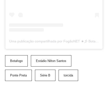
Uma publicação compartilhada por FogãoNET ★彡 Botafogo FR 👨🏽‍💻🔥 (@fogaonet)
Botafogo
Estádio Nilton Santos
Ponte Preta
Série B
torcida