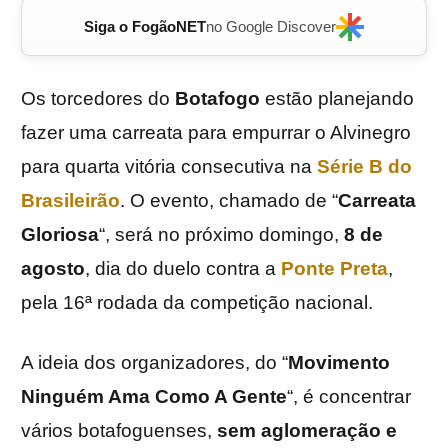
Siga o FogãoNET
no Google Discover
Os torcedores do
Botafogo
estão planejando
fazer uma carreata para empurrar o Alvinegro
para quarta vitória consecutiva na
Série B do
Brasileirão
. O evento, chamado de “
Carreata
Gloriosa
“, será no próximo domingo,
8 de
agosto
, dia do duelo contra a
Ponte Preta
,
pela 16ª rodada da competição nacional.
A ideia dos organizadores, do “
Movimento
Ninguém Ama Como A Gente
“, é concentrar
vários botafoguenses,
sem aglomeração e