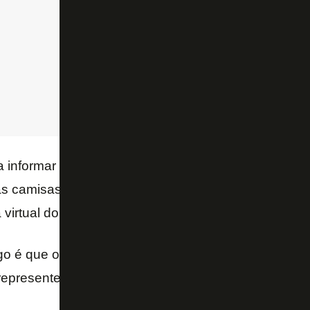
a informar quais modelos exatamente serão coloca
 camisas de linha e de goleiro devem estar disponí
 virtual do Glorioso.
go é que os novos uniformes, que prometem ser “
in
 representem a primeira temporada da gestão da
SA