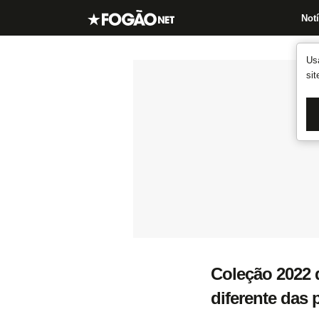
Notí
Us
si
Coleção 2022 
diferente das 