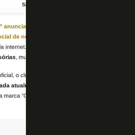
Siga o FogãoNET
no Google Discover
” anunciada pelo
Botafogo
na tarde desta terça-f
ecial
de
novos uniformes
que será comercializada 
la internet. O
FogãoNET
confirmou que o
desenho s
sórias
, muito elogiadas pelos alvinegros neste iníci
icial, o clube informou que a nova coleção será
“di
zada atualmente, com marca própria”
. Além disso,
a marca “Glorioso”, que virá localizada no lado direit