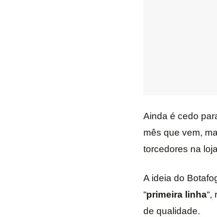
Ainda é cedo par
mês que vem, mas
torcedores na loja
A ideia do Botafo
“
primeira linha
“,
de qualidade.