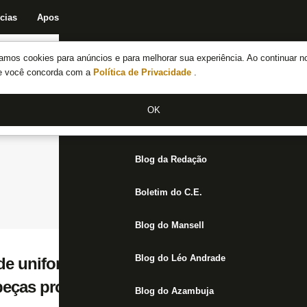
cias
Apostas
Fórum
Blog da Redação
Boletim do C.E.
Fechar menu principal
amos cookies para anúncios e para melhorar sua experiência. Ao continuar n
Notícias do Botafogo
te você concorda com a
Política de Privacidade
.
Fórum
OK
Jogos
Blog da Redação
Boletim do C.E.
Blog do Mansell
Blog do Léo Andrade
de uniformes do Botafogo será uma ‘edição
peças provisórias usadas no início do Brasi
Blog do Azambuja