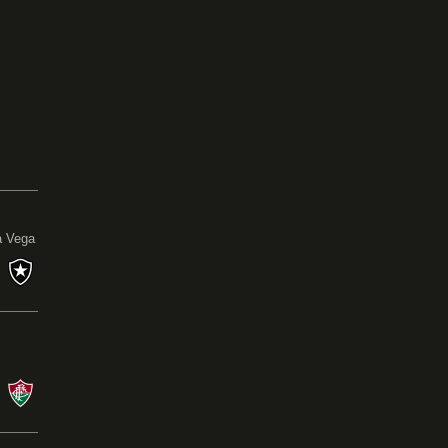
0
a Vega
s