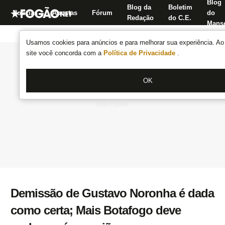
Blog
Blog da
Boletim
Notícias
Apostas
Fórum
do
Redação
do C.E.
Manse
Usamos cookies para anúncios e para melhorar sua experiência. Ao 
site você concorda com a
Política de Privacidade
.
OK
Demissão de Gustavo Noronha é dada
como certa; Mais Botafogo deve