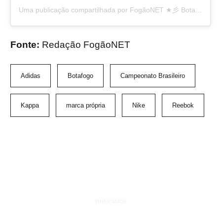
Uma publicação compartilhada por FogãoNET ★彡 Botafogo FR 👨🏽‍💻🔥 (@fogaonet)
Fonte:
Redação FogãoNET
Adidas
Botafogo
Campeonato Brasileiro
Kappa
marca própria
Nike
Reebok