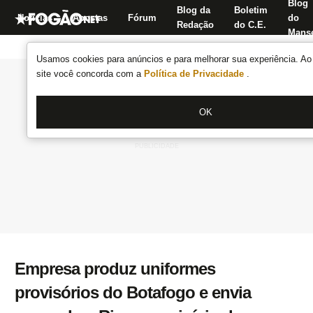
Blog
Blog da
Boletim
Notícias
Apostas
Fórum
do
Redação
do C.E.
Manse
Usamos cookies para anúncios e para melhorar sua experiência. Ao 
site você concorda com a
Política de Privacidade
.
OK
Empresa produz uniformes
provisórios do Botafogo e envia