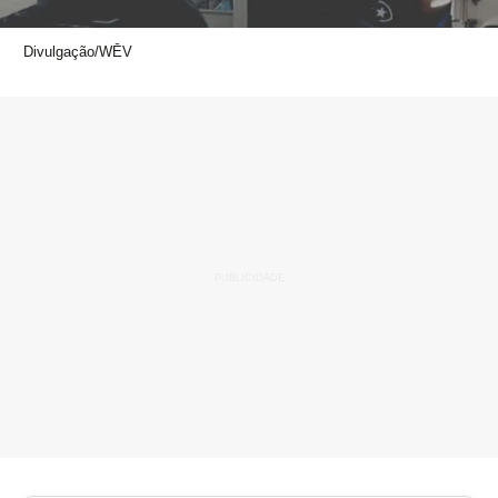
Divulgação/WĒV