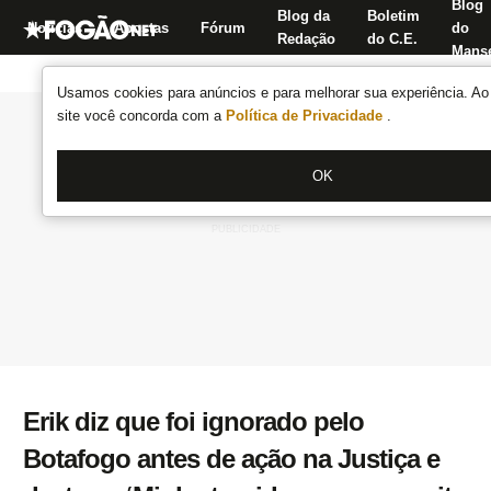
Blog
Blog da
Boletim
Notícias
Apostas
Fórum
do
Redação
do C.E.
Manse
Usamos cookies para anúncios e para melhorar sua experiência. Ao 
site você concorda com a
Política de Privacidade
.
OK
Erik diz que foi ignorado pelo
Botafogo antes de ação na Justiça e