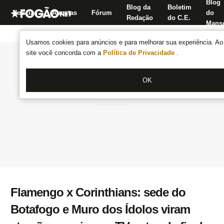
Blog
Blog da
Boletim
Notícias
Apostas
Fórum
do
Redação
do C.E.
Manse
Usamos cookies para anúncios e para melhorar sua experiência. Ao 
site você concorda com a
Política de Privacidade
.
OK
Flamengo x Corinthians: sede do
Botafogo e Muro dos Ídolos viram