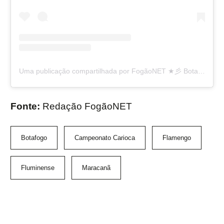
Uma publicação compartilhada por FogãoNET ★彡 Botafogo FR 👨🏽‍💻🔥 (@fogaonet)
Fonte:
Redação FogãoNET
Botafogo
Campeonato Carioca
Flamengo
Fluminense
Maracanã