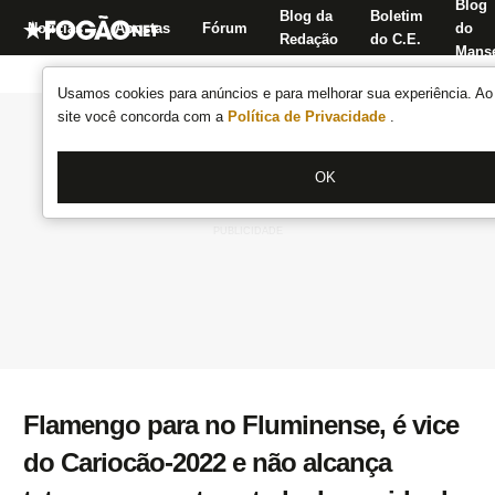
Blog
Blog da
Boletim
Notícias
Apostas
Fórum
do
Redação
do C.E.
Manse
Usamos cookies para anúncios e para melhorar sua experiência. Ao 
site você concorda com a
Política de Privacidade
.
OK
Flamengo para no Fluminense, é vice
do Cariocão-2022 e não alcança