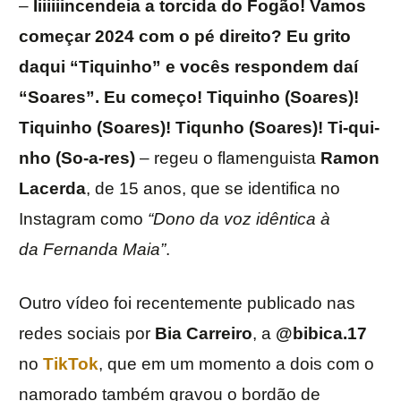
–
Iiiiiiincendeia a torcida do Fogão! Vamos
começar 2024 com o pé direito? Eu grito
daqui “Tiquinho” e vocês respondem daí
“Soares”. Eu começo! Tiquinho (Soares)!
Tiquinho (Soares)! Tiqunho (Soares)! Ti-qui-
nho (So-a-res)
– regeu o flamenguista
Ramon
Lacerda
, de 15 anos, que se identifica no
Instagram como
“Dono da voz idêntica à
da Fernanda Maia”
.
Outro vídeo foi recentemente publicado nas
redes sociais por
Bia Carreiro
, a
@bibica.17
no
TikTok
, que em um momento a dois com o
namorado também gravou o bordão de