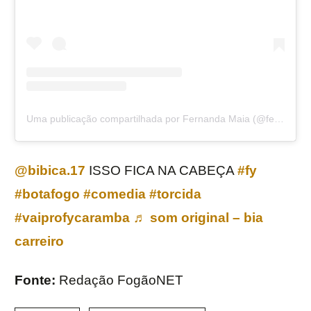
Uma publicação compartilhada por Fernanda Maia (@fernandamaiacarelli)
@bibica.17
ISSO FICA NA CABEÇA
#fy
#botafogo
#comedia
#torcida
#vaiprofycaramba
♬ som original – bia
carreiro
Fonte:
Redação FogãoNET