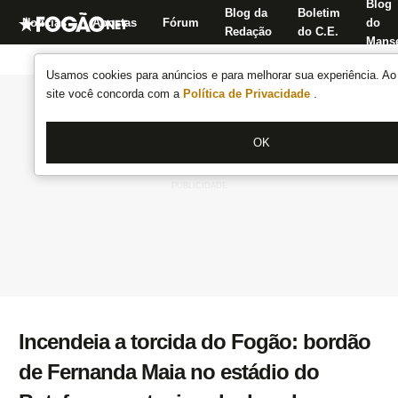
Blog
Blog da
Boletim
Notícias
Apostas
Fórum
do
Redação
do C.E.
Manse
Usamos cookies para anúncios e para melhorar sua experiência. Ao 
site você concorda com a
Política de Privacidade
.
OK
Incendeia a torcida do Fogão: bordão
de Fernanda Maia no estádio do