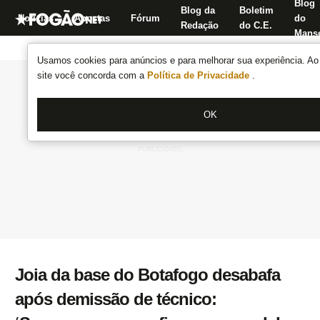
Blog
Blog da
Boletim
Notícias
Apostas
Fórum
do
Redação
do C.E.
Manse
Usamos cookies para anúncios e para melhorar sua experiência. Ao 
site você concorda com a
Política de Privacidade
.
OK
Joia da base do Botafogo desabafa
após demissão de técnico: