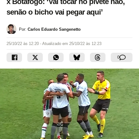
x Botafogo: ‘Vai tocar no pivete não,
senão o bicho vai pegar aqui’
Por:
Carlos Eduardo Sangenetto
25/10/22 às 12:20
- Atualizado em
25/10/22 às 12:23
0