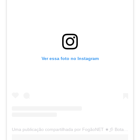
Ver essa foto no Instagram
Uma publicação compartilhada por FogãoNET ★彡 Botafogo FR 👨🏽‍💻🔥 (@fogaonet)