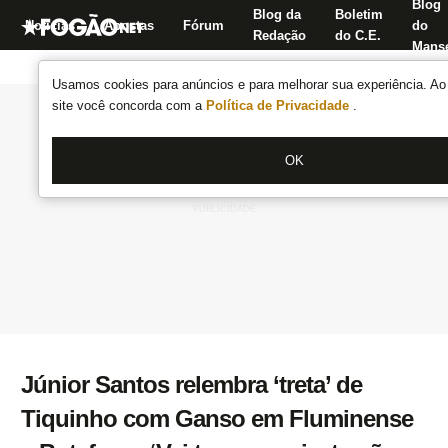
Blog
Blog da
Boletim
Notícias
Apostas
Fórum
do
Redação
do C.E.
Manse
Usamos cookies para anúncios e para melhorar sua experiência. Ao 
site você concorda com a
Política de Privacidade
.
OK
Júnior Santos relembra ‘treta’ de
Tiquinho com Ganso em Fluminense