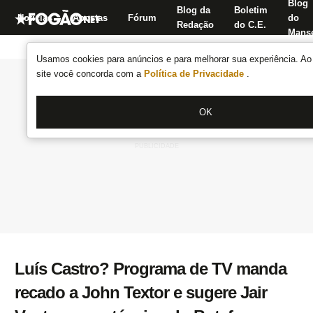
Blog
Blog da
Boletim
Notícias
Apostas
Fórum
do
Redação
do C.E.
Manse
Usamos cookies para anúncios e para melhorar sua experiência. Ao 
site você concorda com a
Política de Privacidade
.
OK
Luís Castro? Programa de TV manda
recado a John Textor e sugere Jair