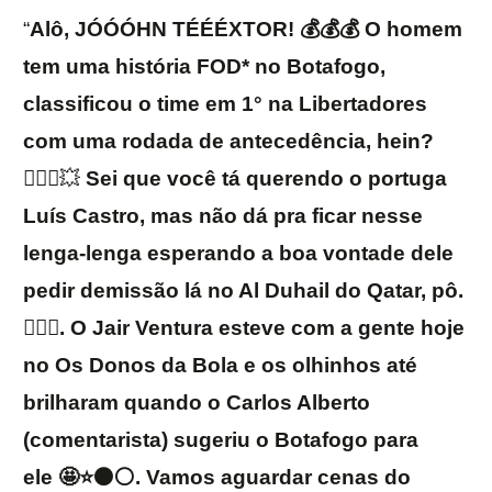
“
Alô, JÓÓÓHN TÉÉÉXTOR! 💰💰💰 O homem
tem uma história FOD* no Botafogo,
classificou o time em 1° na Libertadores
com uma rodada de antecedência, hein?
🙅🏻‍♂️💥
Sei que você tá querendo o portuga
Luís Castro, mas não dá pra ficar nesse
lenga-lenga esperando a boa vontade dele
pedir demissão lá no Al Duhail do Qatar, pô.
🤷🏻‍♂️. O Jair Ventura esteve com a gente hoje
no Os Donos da Bola e os olhinhos até
brilharam quando o Carlos Alberto
(comentarista) sugeriu o Botafogo para
ele 🤩⭐️⚫️⚪️. Vamos aguardar cenas do