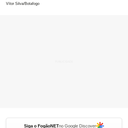
Vítor Silva/Botafogo
Siga o FogãoNET
no Google Discover