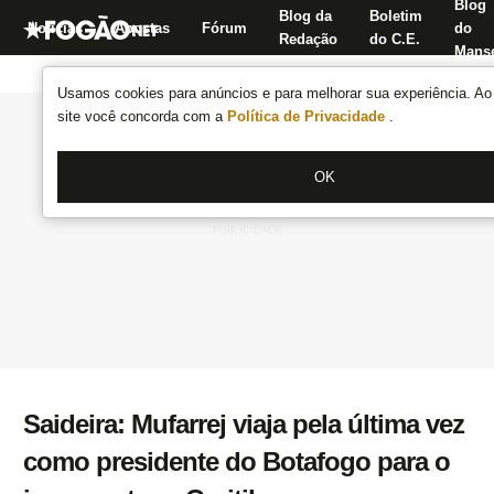
Blog
Blog da
Boletim
Notícias
Apostas
Fórum
do
Redação
do C.E.
Manse
Usamos cookies para anúncios e para melhorar sua experiência. Ao 
site você concorda com a
Política de Privacidade
.
OK
Saideira: Mufarrej viaja pela última vez
como presidente do Botafogo para o