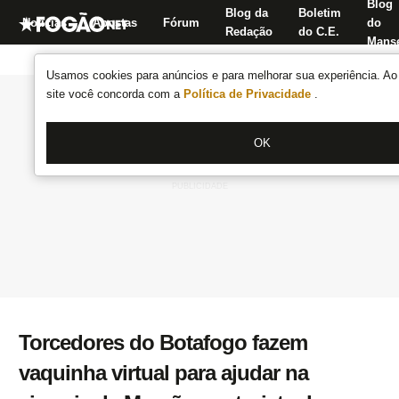
Blog
Blog da
Boletim
Notícias
Apostas
Fórum
do
Redação
do C.E.
Manse
Usamos cookies para anúncios e para melhorar sua experiência. Ao 
site você concorda com a
Política de Privacidade
.
OK
Torcedores do Botafogo fazem
vaquinha virtual para ajudar na